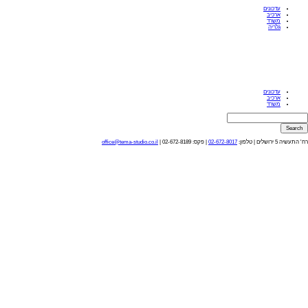
עדכונים
ארכיב
משרד
גלריה
עדכונים
ארכיב
משרד
רח' התעשיה 5 ירושלים
|
טלפון:
02-672-8017
| פקס: 02-672-8189
|
office@tema-studio.co.il