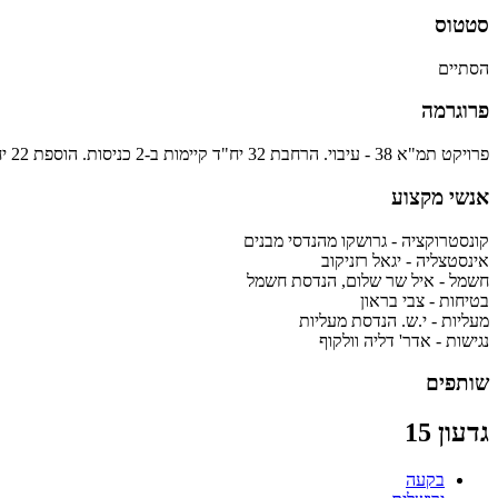
סטטוס
הסתיים
פרוגרמה
פרויקט תמ"א 38 - עיבוי. הרחבת 32 יח"ד קיימות ב-2 כניסות. הוספת 22 יח"ד חדשות ב-2.5 קומות ובקומת קרקע. סה"כ שטח הפרויקט 4877 מ"ר.
אנשי מקצוע
קונסטרוקציה - גרושקו מהנדסי מבנים
אינסטצליה - יגאל רזניקוב
חשמל - איל שר שלום, הנדסת חשמל
בטיחות - צבי בראון
מעליות - י.ש. הנדסת מעליות
נגישות - אדר' דליה וולקוף
שותפים
גדעון 15
בקעה