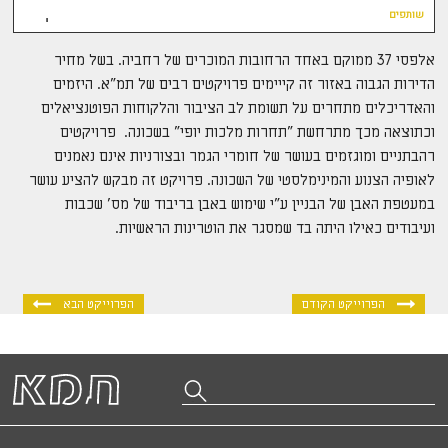
שותפים
אלפסי 37 ממוקם באחד הרחובות המוכרים של רחביה. בשל מחיר 
הדירות הגבוה באזור זה קייימים פרויקטים רבים של תמ"א. היזמים 
והאדריכלים מתחרים על תשומת לב הציבור והלקוחות הפוטנציאלים 
וכתוצאה מכך מתרחשת "תחרות מלכות יופי" בשכונה.  פרויקטים 
רהבתניים ומוגזמים בעושר של חומרי הגמר ובצורניות אינם נאמנים 
לאופיה הצנוע והמינימלסטי של השכונה. פרויקט זה מבקש להציע עושר 
במעטפת האבן של הבניין ע"י שימוש באבן בריבוד של מס' שכבות 
ועיבודים כאילו היתה בד שמסגר את הוטרינות הראשיות.
הפרוייקט הקודם
הפרוייקט הבא