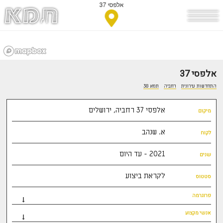
אלפסי 37
אלפסי 37
התחדשות עירונית
רחביה
תמא 38
אלפסי 37 רחביה, ירושלים
מיקום
א. שנהב
לקוח
2021 - עד היום
שנים
לקראת ביצוע
סטטוס
פרוגרמה
אנשי מקצוע